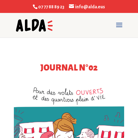
07 77 88 89 23
info@alda.eus
JOURNAL N°02