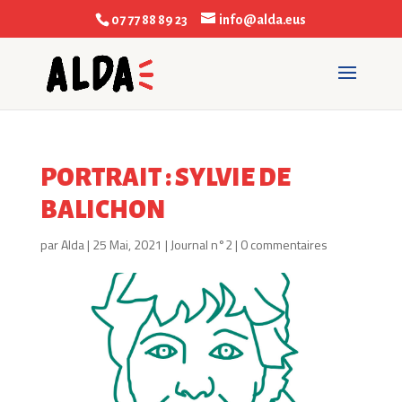
07 77 88 89 23
info@alda.eus
PORTRAIT : SYLVIE DE
BALICHON
par
Alda
|
25 Mai, 2021
|
Journal n°2
|
0 commentaires