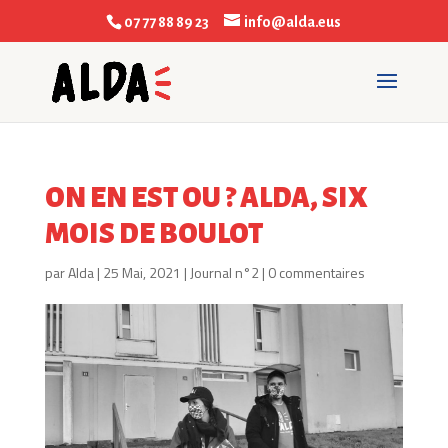
07 77 88 89 23
info@alda.eus
ON EN EST OU ? ALDA, SIX
MOIS DE BOULOT
par
Alda
|
25 Mai, 2021
|
Journal n°2
|
0 commentaires