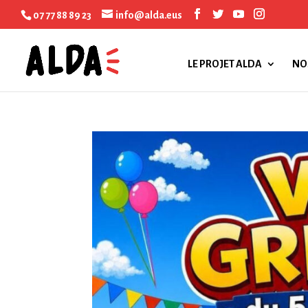
07 77 88 89 23
info@alda.eus
LE PROJET ALDA
NO