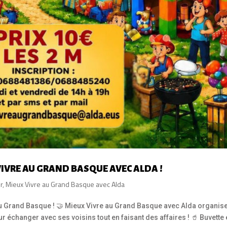
VIVRE AU GRAND BASQUE AVEC ALDA !
r
,
Mieux Vivre au Grand Basque avec Alda
au Grand Basque ! 🤝 Mieux Vivre au Grand Basque avec Alda organise
r échanger avec ses voisins tout en faisant des affaires ! 🥤 Buvette 