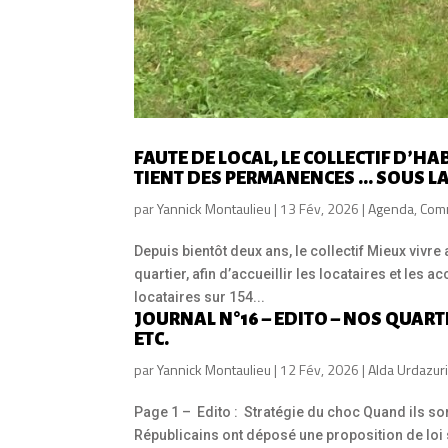
FAUTE DE LOCAL, LE COLLECTIF D’H
TIENT DES PERMANENCES … SOUS LA
par
Yannick Montaulieu
|
13 Fév, 2026
|
Agenda
,
Com
Depuis bientôt deux ans, le collectif Mieux vivr
quartier, afin d’accueillir les locataires et l
locataires sur 154...
JOURNAL N°16 – EDITO – NOS QUAR
ETC.
par
Yannick Montaulieu
|
12 Fév, 2026
|
Alda Urdazur
Page 1 – Edito : Stratégie du choc Quand ils sorte
Républicains ont déposé une proposition de loi si