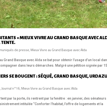
ABITANTS « MIEUX VIVRE AU GRAND BASQUE AVEC AL
 TENTE.
muniqués de presse
,
Mieux Vivre au Grand Basque avec Alda
e au Grand Basque avec Alda se bat pour obtenir l’usage d’un local da
es accompagner dans leurs démarches. Malgré une pétition signée par 1
TIERS SE BOUGENT : SÉQUÉ, GRAND BASQUE, URDAZU
i
,
Journal n°16
,
Mieux Vivre au Grand Basque avec Alda
nt par la porte, ils rentrent par la fenêtre : en janvier, des sénateurs
nistrement intitulée “Conforter l’habitat, l’offre de logements et la