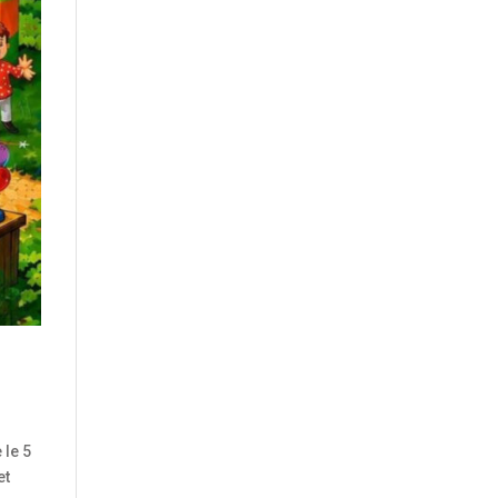
 le 5
et