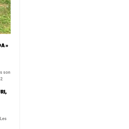
DA »
ns son
52
RI,
 Les