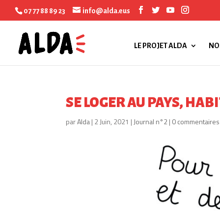
07 77 88 89 23
info@alda.eus
LE PROJET ALDA
NO
SE LOGER AU PAYS, HAB
par
Alda
|
2 Juin, 2021
|
Journal n°2
|
0 commentaires