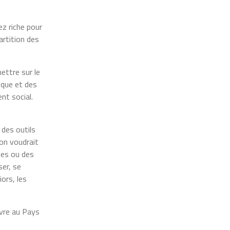
ez riche pour
artition des
ettre sur le
sque et des
nt social.
des outils
 on voudrait
ues ou des
ser, se
iors, les
ivre au Pays