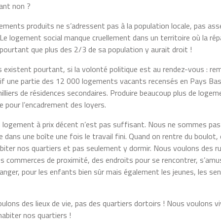
nant non ?
ements produits ne s’adressent pas à la population locale, pas ass
 Le logement social manque cruellement dans un territoire où la rép
pourtant que plus des 2/3 de sa population y aurait droit !
 existent pourtant, si la volonté politique est au rendez-vous : rem
if une partie des 12 000 logements vacants recensés en Pays Ba
illiers de résidences secondaires. Produire beaucoup plus de logeme
le pour l’encadrement des loyers.
n logement à prix décent n’est pas suffisant. Nous ne sommes pas 
e dans une boîte une fois le travail fini. Quand on rentre du boulot,
habiter nos quartiers et pas seulement y dormir. Nous voulons des r
es commerces de proximité, des endroits pour se rencontrer, s’amu
hanger, pour les enfants bien sûr mais également les jeunes, les sen
ulons des lieux de vie, pas des quartiers dortoirs ! Nous voulons v
abiter nos quartiers !