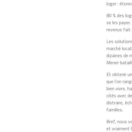
loger : éton
80 % des log
se les payer.
revenus fait 
Les solutions
marché locat
dizaines de m
Mener batail
Et obtenir u
que l’on rang
bien vivre, 
cités avec d
distraire, éc
familles.
Bref, nous vo
et vraiment h