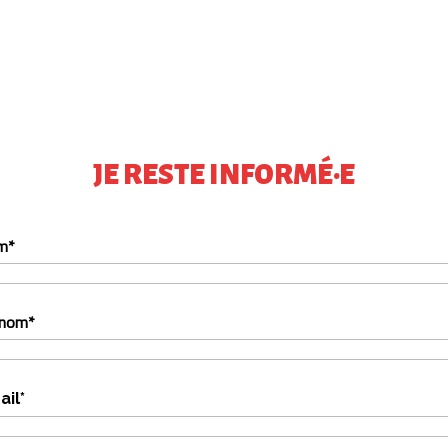
JE RESTE INFORMÉ·E
m*
énom*
il*