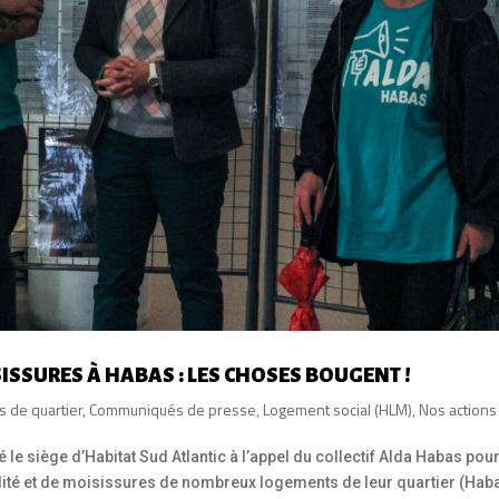
ISSURES À HABAS : LES CHOSES BOUGENT !
fs de quartier
,
Communiqués de presse
,
Logement social (HLM)
,
Nos actions
le siège d’Habitat Sud Atlantic à l’appel du collectif Alda Habas pou
idité et de moisissures de nombreux logements de leur quartier (Haba