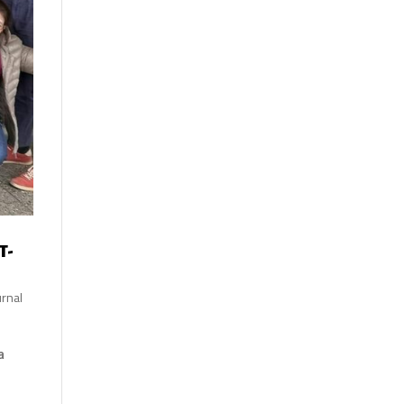
T-
urnal
a