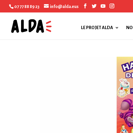
07 77 88 89 23
info@alda.eus
LE PROJET ALDA
NO