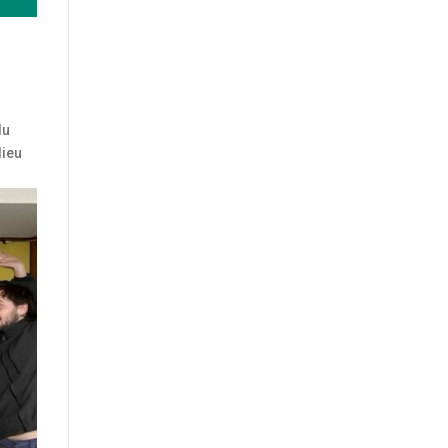
du
lieu