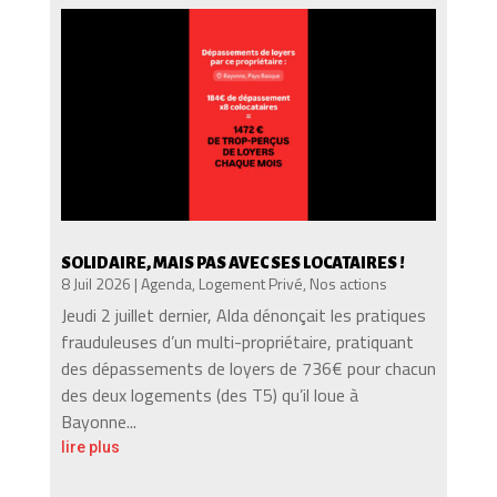
SOLIDAIRE, MAIS PAS AVEC SES LOCATAIRES !
8 Juil 2026
|
Agenda
,
Logement Privé
,
Nos actions
Jeudi 2 juillet dernier, Alda dénonçait les pratiques
frauduleuses d’un multi-propriétaire, pratiquant
des dépassements de loyers de 736€ pour chacun
des deux logements (des T5) qu’il loue à
Bayonne...
lire plus