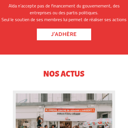
Alda n’accepte pas de financement du gouvernement, des
entreprises ou des partis politiques.
Seul le soutien de ses membres lui permet de réaliser ses actions
J’ADHÈRE
NOS ACTUS