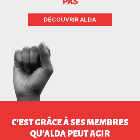
PAS
DÉCOUVRIR ALDA
C’EST GRÂCE À SES MEMBRES
QU’ALDA PEUT AGIR