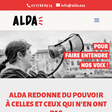
07 77 88 89 23
info@alda.eus
ALDA REDONNE DU POUVOIR
À CELLES ET CEUX QUI N’EN ONT