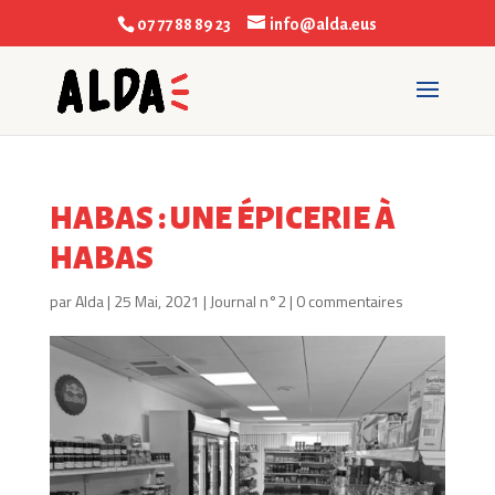
07 77 88 89 23
info@alda.eus
HABAS : UNE ÉPICERIE À
HABAS
par
Alda
|
25 Mai, 2021
|
Journal n°2
|
0 commentaires