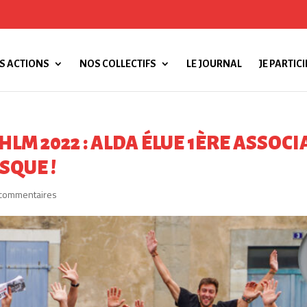
S ACTIONS
NOS COLLECTIFS
LE JOURNAL
JE PARTICI
HLM 2022 : ALDA ÉLUE 1ÈRE ASSOC
SQUE !
 commentaires