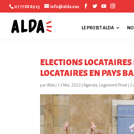
07 77 88 89 23
info@alda.eus
LE PROJET ALDA
NO
ELECTIONS LOCATAIRES 
LOCATAIRES EN PAYS BA
par
Alda
|
13 Mai, 2022
|
Agenda
,
Logement Privé
|
2