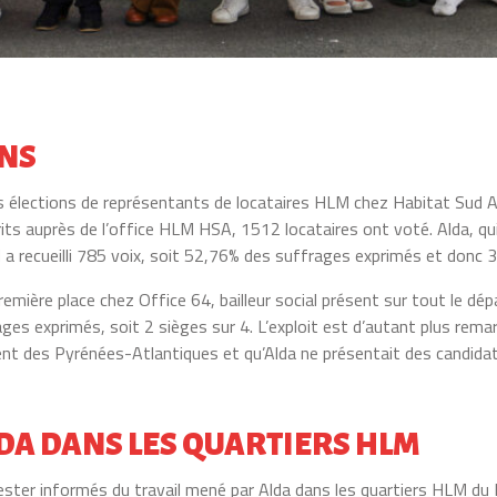
ONS
 élections de représentants de locataires HLM chez Habitat Sud Atl
its auprès de l’office HLM HSA, 1512 locataires ont voté. Alda, qui
a recueilli 785 voix, soit 52,76% des suffrages exprimés et donc 3
remière place chez Office 64, bailleur social présent sur tout le d
ges exprimés, soit 2 sièges sur 4. L’exploit est d’autant plus rem
ement des Pyrénées-Atlantiques et qu’Alda ne présentait des candid
LDA DANS LES QUARTIERS HLM
ter informés du travail mené par Alda dans les quartiers HLM du Pa