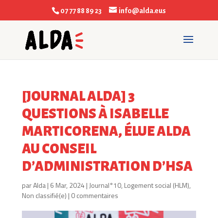
07 77 88 89 23
info@alda.eus
[JOURNAL ALDA] 3
QUESTIONS À ISABELLE
MARTICORENA, ÉLUE ALDA
AU CONSEIL
D’ADMINISTRATION D’HSA
par
Alda
|
6 Mar, 2024
|
Journal°10
,
Logement social (HLM)
,
Non classifié(e)
|
0 commentaires