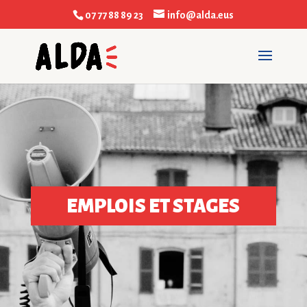
07 77 88 89 23
info@alda.eus
EMPLOIS ET STAGES