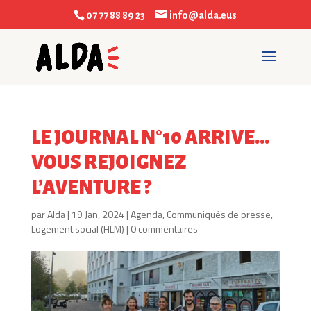
07 77 88 89 23
info@alda.eus
LE JOURNAL N°10 ARRIVE…
VOUS REJOIGNEZ
L’AVENTURE ?
par
Alda
|
19 Jan, 2024
|
Agenda
,
Communiqués de presse
,
Logement social (HLM)
|
0 commentaires