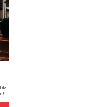
ll de
art