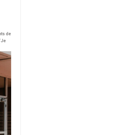
nts de
“Je