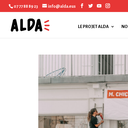
07 77 88 89 23
info@alda.eus
LE PROJET ALDA
NO