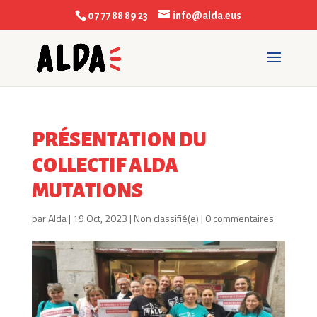
07 77 88 89 23
info@alda.eus
PRÉSENTATION DU
COLLECTIF ALDA
MUTATIONS
par
Alda
|
19 Oct, 2023
|
Non classifié(e)
|
0 commentaires