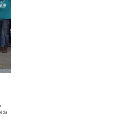
a
Alda