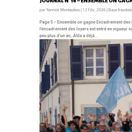
JOURNAL N°16 – ENSEMBLE ON GAG
par
Yannick Montaulieu
|
12 Fév, 2026
|
Baux fraudul
Page 5 – Ensemble on gagne Encadrement des l
l’encadrement des loyers est entré en vigueur s
peu plus d’un an, Alda a déjà...