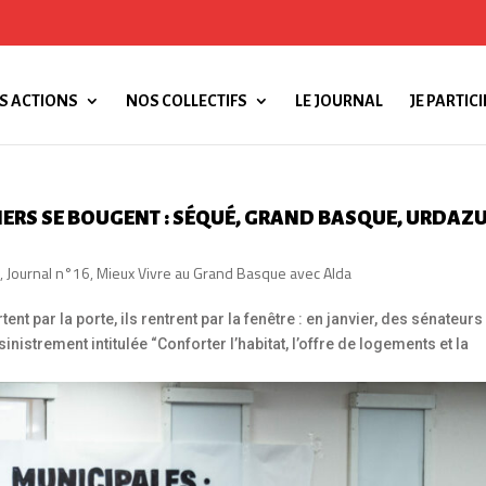
S ACTIONS
NOS COLLECTIFS
LE JOURNAL
JE PARTICI
TIERS SE BOUGENT : SÉQUÉ, GRAND BASQUE, URDAZU
i
,
Journal n°16
,
Mieux Vivre au Grand Basque avec Alda
nt par la porte, ils rentrent par la fenêtre : en janvier, des sénateurs
nistrement intitulée “Conforter l’habitat, l’offre de logements et la