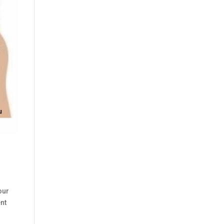
our
ent