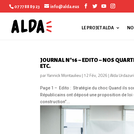
07 77 88 89 23
info@alda.eus
LE PROJET ALDA
NO
JOURNAL N°16 – EDITO – NOS QUAR
ETC.
par
Yannick Montaulieu
|
12 Fév, 2026
|
Alda Urdazur
Page 1 – Edito : Stratégie du choc Quand ils sorte
Républicains ont déposé une proposition de loi si
construction”...