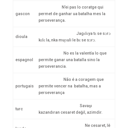
N’ei pas lo coratge qui
gascon
permet de ganhar ua batalha mes la
perseverança
.
Jagɛlɛya tɛ se sɔrɔ
dioula
kɛlɛ la, nka muɲuli le bɛ se sɔrɔ.
No es la valentía lo que
espagnol
permite ganar una batalla sino la
perseverancia.
Não é a coragem que
portugais
permite vencer na batalha, mas a
perseverança
Savaşı
turc
kazandıran cesaret değil, azimdir.
Ne cesaret, lê