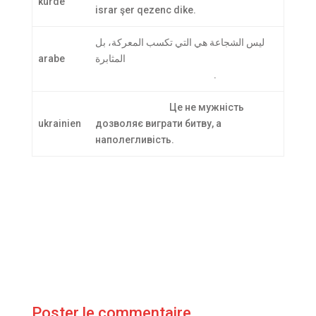
kurde
israr şer qezenc dike.
ليس الشجاعة هي التي تكسب المعركة، بل
arabe
المثابرة
.
Це не мужність
ukrainien
дозволяє виграти битву, а
наполегливість.
Poster le commentaire