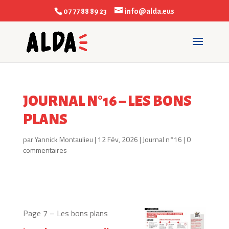
07 77 88 89 23
info@alda.eus
JOURNAL N°16 – LES BONS
PLANS
par
Yannick Montaulieu
|
12 Fév, 2026
|
Journal n°16
|
0
commentaires
Page 7 – Les bons plans