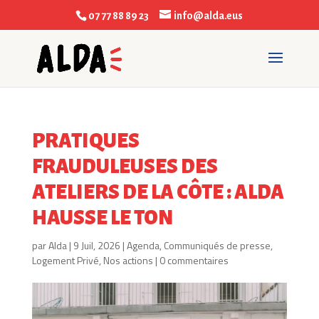
07 77 88 89 23
info@alda.eus
PRATIQUES
FRAUDULEUSES DES
ATELIERS DE LA CÔTE : ALDA
HAUSSE LE TON
par
Alda
|
9 Juil, 2026
|
Agenda
,
Communiqués de presse
,
Logement Privé
,
Nos actions
|
0 commentaires