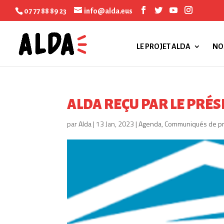
07 77 88 89 23
info@alda.eus
LE PROJET ALDA
NO
ALDA REÇU PAR LE PRÉS
par
Alda
|
13 Jan, 2023
|
Agenda
,
Communiqués de p