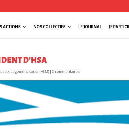
S ACTIONS
NOS COLLECTIFS
LE JOURNAL
JE PARTICI
IDENT D’HSA
resse
,
Logement social (HLM)
|
0 commentaires