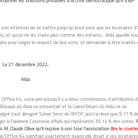
oposer les solutions possibles à la crise démocratique qu’il a lui-
 son intention de se battre jusqu’au bout pour que les locataires 
és, et qu’on ne les traite plus comme des enfants. Alda appelle to
ndre pour exiger le respect de leur vote, et demander à être traités 
Le 21 décembre 2022,
Alda
Office 64, voire pire puisqu’il y a deux commissions d’attribution 
Basque où Alda se présentait et la Caleol Béarn où Alda ne se
algré tout désigné Sylvie Serre de l’AFOC qui n’a réuni que 9,77 % d
rage à Fabienne Cazenove d’Alda qui représente 39,14 % des votes.
. Claude Olive qu’il reçoive à son tour l’association (
lire le courrie
u’Office 64 signifiait exactement quand elle disait à ses locataire