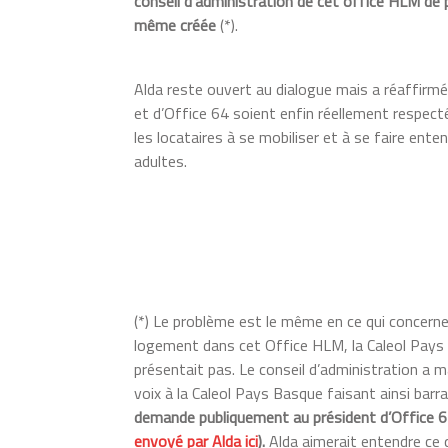
conseil d’administration de cet office HLM de pr
même créée
(*).
Alda reste ouvert au dialogue mais a réaffirmé
et d’Office 64 soient enfin réellement respect
les locataires à se mobiliser et à se faire ente
adultes.
(*) Le problème est le même en ce qui concerne 
logement dans cet Office HLM, la Caleol Pays 
présentait pas. Le conseil d’administration a m
voix à la Caleol Pays Basque faisant ainsi bar
demande publiquement au président d’Office 64 M
envoyé par Alda ici
).
Alda aimerait entendre ce q