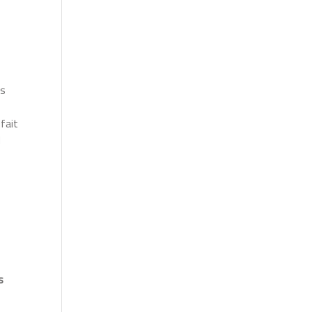
is
fait
M
s