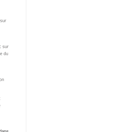
 sur
t sur
me du
ion
t
e
 dans