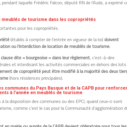
, pendant laquelle Frédéric Falcon, député RN de l’Aude, a exprimé 
les meublés de tourisme dans les copropriétés
ortantes pour les copropriétés.
riété
(établis à compter de l’entrée en vigueur de la loi)
doivent
sation ou l’interdiction de location de meublés de tourisme
.
 clause dite « bourgeoise » dans leur règlement
, c’est-à-dire
ibérales et interdisant les activités commerciales en dehors des lots
lement de copropriété peut être modifié à la majorité des deux tier
risme
(hors résidences principales).
 des communes du Pays Basque et de la CAPB pour renforcer
ments à l’année en meublés de tourisme
ls à la disposition des communes ou des EPCI, quand ceux-ci sont
risme, comme c’est le cas pour la Communauté d’agglomération d
nt en mairie ou auprès de la CAPB devient obligatoire pour tous les