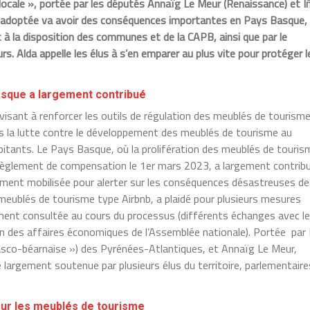
 locale », portée par les députés Annaïg Le Meur (Renaissance) et I
’être adoptée va avoir des conséquences importantes en Pays Basque,
à la disposition des communes et de la CAPB, ainsi que par le
s. Alda appelle les élus à s’en emparer au plus vite pour protéger l
asque a largement contribué
 visant à renforcer les outils de régulation des meublés de tourism
ns la lutte contre le développement des meublés de tourisme au
bitants. Le Pays Basque, où la prolifération des meublés de touris
 règlement de compensation le 1
er
mars 2023, a largement contrib
ortement mobilisée pour alerter sur les conséquences désastreuses de
meublés de tourisme type Airbnb, a plaidé pour plusieurs mesures
ement consultée au cours du processus (différents échanges avec l
n des affaires économiques de l’Assemblée nationale). Portée par 
 basco-béarnaise ») des Pyrénées-Atlantiques, et Annaïg Le Meur,
té largement soutenue par plusieurs élus du territoire, parlementaire
our les meublés de tourisme