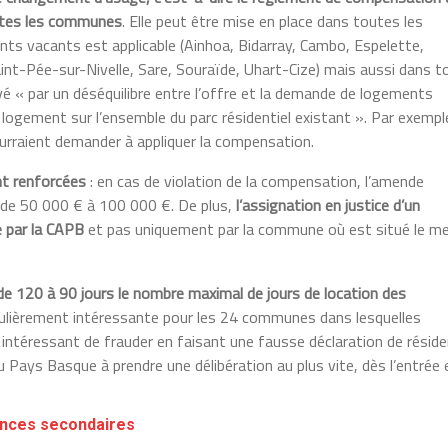
outes les communes
. Elle peut être mise en place dans toutes les
nts vacants est applicable (Ainhoa, Bidarray, Cambo, Espelette,
int-Pée-sur-Nivelle, Sare, Souraïde, Uhart-Cize) mais aussi dans t
é « par un déséquilibre entre l’offre et la demande de logements
 logement sur l’ensemble du parc résidentiel existant ». Par exempl
urraient demander à appliquer la compensation.
nt renforcées
: en cas de violation de la compensation, l’amende
 de 50 000 € à 100 000 €. De plus,
l’assignation en justice d’un
e par la CAPB
et pas uniquement par la commune où est situé le m
e 120 à 90 jours le nombre maximal de jours de location des
culièrement intéressante pour les 24 communes dans lesquelles
s intéressant de frauder en faisant une fausse déclaration de résid
u Pays Basque à prendre une délibération au plus vite, dès l’entrée 
ences secondaires