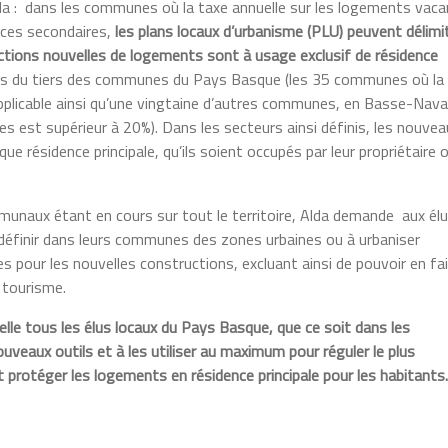
da : dans les communes où la taxe annuelle sur les logements vac
nces secondaires,
les plans locaux d’urbanisme (PLU) peuvent délimi
ctions nouvelles de logements sont à usage exclusif de résidence
plus du tiers des communes du Pays Basque (les 35 communes où la
pplicable ainsi qu’une vingtaine d’autres communes, en Basse-Nava
es est supérieur à 20%). Dans les secteurs ainsi définis, les nouve
ue résidence principale, qu’ils soient occupés par leur propriétaire 
unaux étant en cours sur tout le territoire, Alda demande aux él
e définir dans leurs communes des zones urbaines ou à urbaniser
s pour les nouvelles constructions, excluant ainsi de pouvoir en fa
 tourisme.
pelle tous les élus locaux du Pays Basque, que ce soit dans les
eaux outils et à les utiliser au maximum pour réguler le plus
protéger les logements en résidence principale pour les habitants