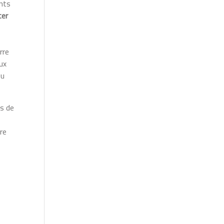
ants
ter
rre
aux
ou
us de
ire
.