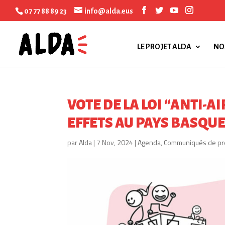
07 77 88 89 23
info@alda.eus
LE PROJET ALDA
NO
VOTE DE LA LOI “ANTI-A
EFFETS AU PAYS BASQU
par
Alda
|
7 Nov, 2024
|
Agenda
,
Communiqués de pr