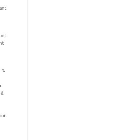
dant
sont
ont
0 %
a
 à
ion.
e