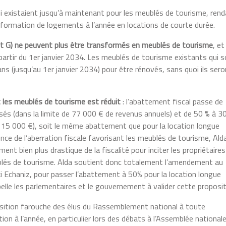
i existaient jusqu’à maintenant pour les meublés de tourisme, ren
nsformation de logements à l’année en locations de courte durée.
et G) ne peuvent plus être transformés en meublés de tourisme
, et
 partir du 1er janvier 2034. Les meublés de tourisme existants qui 
ns (jusqu’au 1
er
janvier 2034) pour être rénovés, sans quoi ils ser
t les meublés de tourisme est réduit
: l’abattement fiscal passe de
sés (dans la limite de 77 000 € de revenus annuels) et de 50 % à 3
e 15 000 €), soit le même abattement que pour la location longue
ience de l’aberration fiscale favorisant les meublés de tourisme, Ald
ent bien plus drastique de la fiscalité pour inciter les propriétaires
ublés de tourisme. Alda soutient donc totalement l’amendement au
ki Echaniz, pour passer l’abattement à 50% pour la location longue
ppelle les parlementaires et le gouvernement à valider cette proposit
pposition farouche des élus du Rassemblement national à toute
ation à l’année, en particulier lors des débats à l’Assemblée national