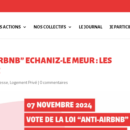
S ACTIONS
NOS COLLECTIFS
LE JOURNAL
JE PARTICI
IRBNB” ECHANIZ-LE MEUR : LES
E
esse
,
Logement Privé
|
0 commentaires