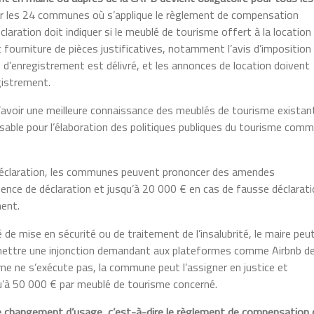
r les 24 communes où s’applique le règlement de compensation
aration doit indiquer si le meublé de tourisme offert à la location
c fourniture de pièces justificatives, notamment l’avis d’imposition
o d’enregistrement est délivré, et les annonces de location doivent
gistrement.
’avoir une meilleure connaissance des meublés de tourisme existan
sable pour l’élaboration des politiques publiques du tourisme com
 déclaration, les communes peuvent prononcer des amendes
sence de déclaration et jusqu’à 20 000 € en cas de fausse déclarat
ment.
 de mise en sécurité ou de traitement de l’insalubrité, le maire peu
ettre une injonction demandant aux plateformes comme Airbnb d
rme ne s’exécute pas, la commune peut l’assigner en justice et
u’à 50 000 € par meublé de tourisme concerné.
de changement d’usage, c’est-à-dire le règlement de compensation