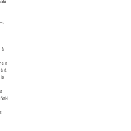
ñaki
es
e à
me a
ué à
 la
es
Iñaki
s