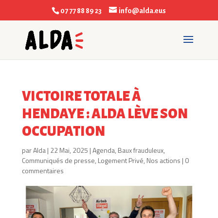
07 77 88 89 23
info@alda.eus
VICTOIRE TOTALE À
HENDAYE : ALDA LÈVE SON
OCCUPATION
par
Alda
|
22 Mai, 2025
|
Agenda
,
Baux frauduleux
,
Communiqués de presse
,
Logement Privé
,
Nos actions
|
0
commentaires