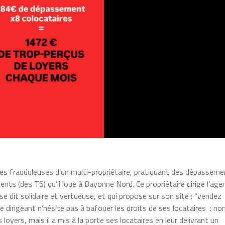
tiques frauduleuses d’un multi-propriétaire, pratiquant des dépassem
ts (des T5) qu’il loue à Bayonne Nord. Ce propriétaire dirige l’age
e dit solidaire et vertueuse, et qui propose sur son site : “vendez
e dirigeant n’hésite pas à bafouer les droits de ses locataires : no
oyers, mais il a mis à la porte ses locataires en leur délivrant un