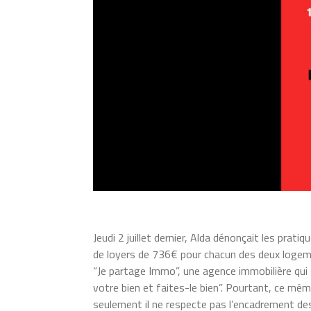
Jeudi 2 juillet dernier, Alda dénonçait les pra
de loyers de 736€ pour chacun des deux logemen
“Je partage Immo”, une agence immobilière qui s
votre bien et faites-le bien”. Pourtant, ce mêm
seulement il ne respecte pas l’encadrement des l