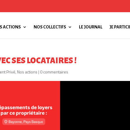
S ACTIONS
NOS COLLECTIFS
LE JOURNAL
JE PARTICI
EC SES LOCATAIRES !
nt Privé
,
Nos actions
|
0 commentaires