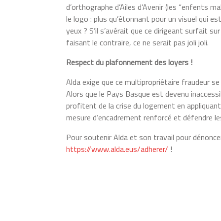
d’orthographe d’Ailes d’Avenir (les “enfents m
le logo : plus qu’étonnant pour un visuel qui est 
yeux ? S’il s’avérait que ce dirigeant surfait su
faisant le contraire, ce ne serait pas joli joli.
Respect du plafonnement des loyers !
Alda exige que ce multipropriétaire fraudeur se
Alors que le Pays Basque est devenu inaccessib
profitent de la crise du logement en appliquant
mesure d’encadrement renforcé et défendre les l
Pour soutenir Alda et son travail pour dénoncer
https://www.alda.eus/adherer/
!