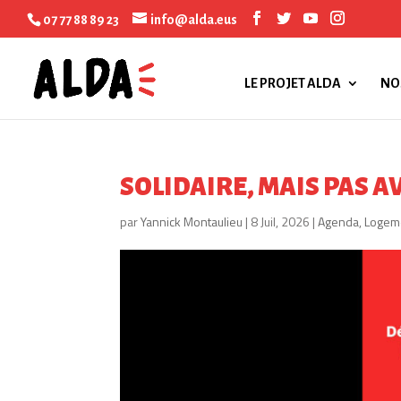
07 77 88 89 23
info@alda.eus
LE PROJET ALDA
NO
SOLIDAIRE, MAIS PAS AV
par
Yannick Montaulieu
|
8 Juil, 2026
|
Agenda
,
Logeme