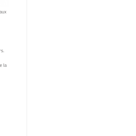
 aux
rs.
e la