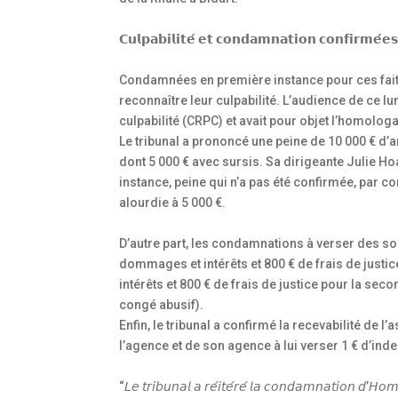
𝗖𝘂𝗹𝗽𝗮𝗯𝗶𝗹𝗶𝘁𝗲́ 𝗲𝘁 𝗰𝗼𝗻𝗱𝗮𝗺𝗻𝗮𝘁𝗶𝗼𝗻 𝗰𝗼𝗻𝗳𝗶𝗿𝗺𝗲́𝗲
Condamnées en première instance pour ces faits,
reconnaître leur culpabilité. L’audience de ce 
culpabilité (CRPC) et avait pour objet l’homolog
Le tribunal a prononcé une peine de 10 000 € 
dont 5 000 € avec sursis. Sa dirigeante Julie 
instance, peine qui n’a pas été confirmée, par c
alourdie à 5 000 €.
D’autre part, les condamnations à verser des so
dommages et intérêts et 800 € de frais de justic
intérêts et 800 € de frais de justice pour la seco
congé abusif).
Enfin, le tribunal a confirmé la recevabilité de 
l’agence et de son agence à lui verser 1 € d’in
“𝘓𝘦 𝘵𝘳𝘪𝘣𝘶𝘯𝘢𝘭 𝘢 𝘳𝘦́𝘪𝘵𝘦́𝘳𝘦́ 𝘭𝘢 𝘤𝘰𝘯𝘥𝘢𝘮𝘯𝘢𝘵𝘪𝘰𝘯 𝘥’𝘏𝘰𝘮