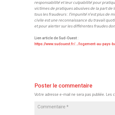
𝘳𝘦𝘴𝘱𝘰𝘯𝘴𝘢𝘣𝘪𝘭𝘪𝘵𝘦́ 𝘦𝘵 𝘭𝘦𝘶𝘳 𝘤𝘶𝘭𝘱𝘢𝘣𝘪𝘭𝘪𝘵𝘦́ 𝘱𝘰𝘶𝘳 𝘱𝘳𝘢
𝘷𝘪𝘤𝘵𝘪𝘮𝘦𝘴 𝘥𝘦 𝘱𝘳𝘢𝘵𝘪𝘲𝘶𝘦𝘴 𝘢𝘣𝘶𝘴𝘪𝘷𝘦𝘴 𝘥𝘦 𝘭𝘢 𝘱𝘢𝘳𝘵 𝘥𝘦 𝘭
𝘵𝘰𝘶𝘴 𝘭𝘦𝘴 𝘧𝘳𝘢𝘶𝘥𝘦𝘶𝘳𝘴 : 𝘭’𝘪𝘮𝘱𝘶𝘯𝘪𝘵𝘦́ 𝘯’𝘦𝘴𝘵 𝘱𝘭𝘶𝘴 𝘥𝘦 
𝘤𝘪𝘷𝘪𝘭𝘦 𝘦𝘴𝘵 𝘶𝘯𝘦 𝘳𝘦𝘤𝘰𝘯𝘯𝘢𝘪𝘴𝘴𝘢𝘯𝘤𝘦 𝘥𝘶 𝘵𝘳𝘢𝘷𝘢𝘪𝘭 𝘲𝘶𝘰𝘵
𝘦𝘵 𝘱𝘰𝘶𝘳 𝘢𝘭𝘦𝘳𝘵𝘦𝘳 𝘴𝘶𝘳 𝘭𝘦𝘴 𝘥𝘪𝘧𝘧𝘦́𝘳𝘦𝘯𝘵𝘦𝘴 𝘧𝘳
Lien article de Sud-Ouest :
https://www.sudouest.fr/…/logement-au-pays-
Poster le commentaire
Votre adresse e-mail ne sera pas publiée.
Les c