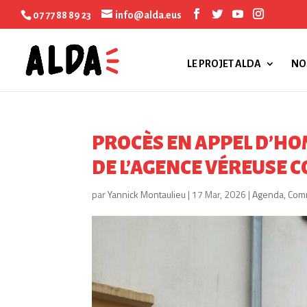
07 77 88 89 23
info@alda.eus
LE PROJET ALDA
NO
PROCÈS EN APPEL D’HO
DE L’AGENCE VÉREUSE 
par
Yannick Montaulieu
|
17 Mar, 2026
|
Agenda
,
Com