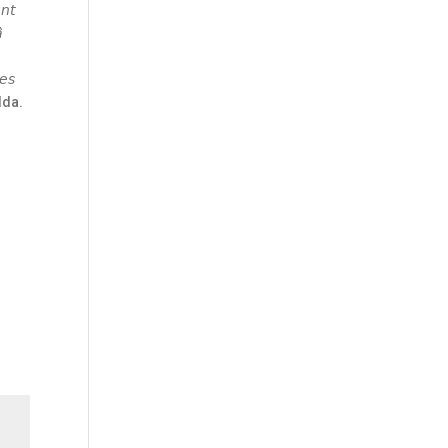
𝘯𝘵
̀
𝘦𝘴
’Alda.