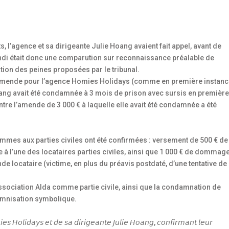

 l’agence et sa dirigeante Julie Hoang avaient fait appel, avant de
lundi était donc une comparution sur reconnaissance préalable de
ation des peines proposées par le tribunal.
d’amende pour l’agence Homies Holidays (comme en première instanc
Hoang avait été condamnée à 3 mois de prison avec sursis en premièr
ontre l’amende de 3 000 € à laquelle elle avait été condamnée a été
mmes aux parties civiles ont été confirmées : versement de 500 € de
e à l’une des locataires parties civiles, ainsi que 1 000 € de dommage
nde locataire (victime, en plus du préavis postdaté, d’une tentative de
l’association Alda comme partie civile, ainsi que la condamnation de
demnisation symbolique.
𝘪𝘦𝘴 𝘏𝘰𝘭𝘪𝘥𝘢𝘺𝘴 𝘦𝘵 𝘥𝘦 𝘴𝘢 𝘥𝘪𝘳𝘪𝘨𝘦𝘢𝘯𝘵𝘦 𝘑𝘶𝘭𝘪𝘦 𝘏𝘰𝘢𝘯𝘨, 𝘤𝘰𝘯𝘧𝘪𝘳𝘮𝘢𝘯𝘵 𝘭𝘦𝘶𝘳