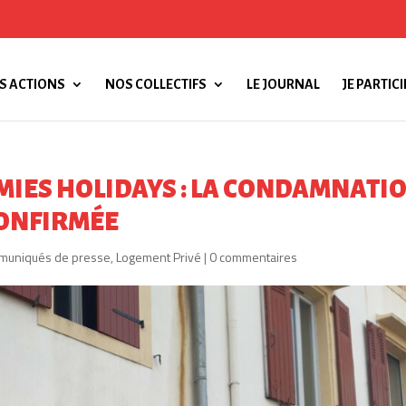
S ACTIONS
NOS COLLECTIFS
LE JOURNAL
JE PARTICI
MIES HOLIDAYS : LA CONDAMNATI
CONFIRMÉE
muniqués de presse
,
Logement Privé
|
0 commentaires