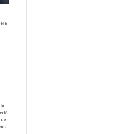
ière
 la
lerté
e de
int