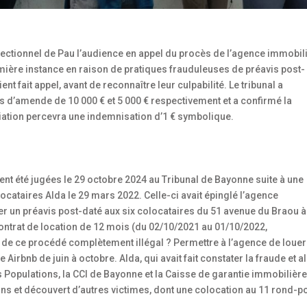
rrectionnel de Pau l’audience en appel du procès de l’agence immobil
re instance en raison de pratiques frauduleuses de préavis post-
nt fait appel, avant de reconnaître leur culpabilité. Le tribunal a
 d’amende de 10 000 € et 5 000 € respectivement et a confirmé la
ciation percevra une indemnisation d’1 € symbolique.
nt été jugées le 29 octobre 2024 au Tribunal de Bayonne suite à une
ocataires Alda le 29 mars 2022. Celle-ci avait épinglé l’agence
gner un préavis post-daté aux six colocataires du 51 avenue du Braou à
contrat de location de 12 mois (du 02/10/2021 au 01/10/2022,
f de ce procédé complètement illégal ? Permettre à l’agence de louer
Airbnb de juin à octobre. Alda, qui avait fait constater la fraude et a
s Populations, la CCI de Bayonne et la Caisse de garantie immobilièr
ins et découvert d’autres victimes, dont une colocation au 11 rond-po