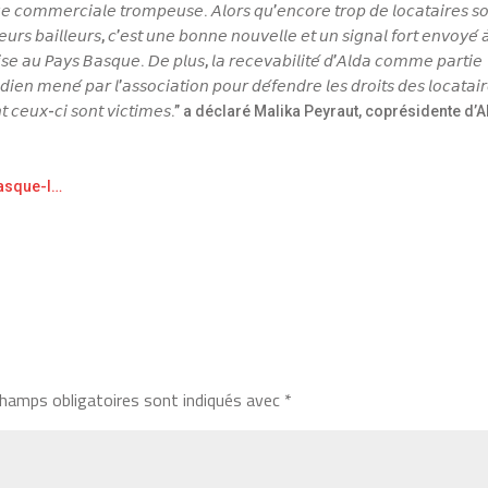
𝘪𝘲𝘶𝘦 𝘤𝘰𝘮𝘮𝘦𝘳𝘤𝘪𝘢𝘭𝘦 𝘵𝘳𝘰𝘮𝘱𝘦𝘶𝘴𝘦. 𝘈𝘭𝘰𝘳𝘴 𝘲𝘶’𝘦𝘯𝘤𝘰𝘳𝘦 𝘵𝘳𝘰𝘱 𝘥𝘦 𝘭𝘰𝘤𝘢𝘵𝘢𝘪𝘳𝘦𝘴 𝘴
𝘦𝘶𝘳𝘴 𝘣𝘢𝘪𝘭𝘭𝘦𝘶𝘳𝘴, 𝘤’𝘦𝘴𝘵 𝘶𝘯𝘦 𝘣𝘰𝘯𝘯𝘦 𝘯𝘰𝘶𝘷𝘦𝘭𝘭𝘦 𝘦𝘵 𝘶𝘯 𝘴𝘪𝘨𝘯𝘢𝘭 𝘧𝘰𝘳𝘵 𝘦𝘯𝘷𝘰𝘺𝘦́ 𝘢
𝘮𝘪𝘴𝘦 𝘢𝘶 𝘗𝘢𝘺𝘴 𝘉𝘢𝘴𝘲𝘶𝘦. 𝘋𝘦 𝘱𝘭𝘶𝘴, 𝘭𝘢 𝘳𝘦𝘤𝘦𝘷𝘢𝘣𝘪𝘭𝘪𝘵𝘦́ 𝘥’𝘈𝘭𝘥𝘢 𝘤𝘰𝘮𝘮𝘦 𝘱𝘢𝘳𝘵𝘪𝘦
𝘥𝘪𝘦𝘯 𝘮𝘦𝘯𝘦́ 𝘱𝘢𝘳 𝘭’𝘢𝘴𝘴𝘰𝘤𝘪𝘢𝘵𝘪𝘰𝘯 𝘱𝘰𝘶𝘳 𝘥𝘦́𝘧𝘦𝘯𝘥𝘳𝘦 𝘭𝘦𝘴 𝘥𝘳𝘰𝘪𝘵𝘴 𝘥𝘦𝘴 𝘭𝘰𝘤𝘢𝘵𝘢𝘪
𝘢𝘶𝘥𝘦𝘴 𝘥𝘰𝘯𝘵 𝘤𝘦𝘶𝘹-𝘤𝘪 𝘴𝘰𝘯𝘵 𝘷𝘪𝘤𝘵𝘪𝘮𝘦𝘴.” a déclaré Malika Peyraut, coprésidente d
basque-l…
hamps obligatoires sont indiqués avec
*