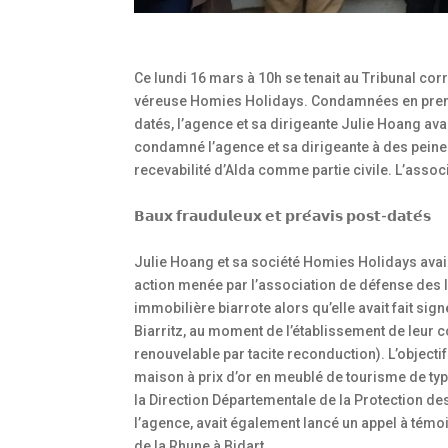
Ce lundi 16 mars à 10h se tenait au Tribunal co
véreuse Homies Holidays. Condamnées en premiè
datés, l’agence et sa dirigeante Julie Hoang avaie
condamné l’agence et sa dirigeante à des peines
recevabilité d’Alda comme partie civile. L’asso
𝗕𝗮𝘂𝘅 𝗳𝗿𝗮𝘂𝗱𝘂𝗹𝗲𝘂𝘅 𝗲𝘁 𝗽𝗿𝗲́𝗮𝘃𝗶𝘀 𝗽𝗼𝘀𝘁-𝗱𝗮𝘁𝗲́𝘀
Julie Hoang et sa société Homies Holidays avaie
action menée par l’association de défense des l
immobilière biarrote alors qu’elle avait fait si
Biarritz, au moment de l’établissement de leur 
renouvelable par tacite reconduction). L’objecti
maison à prix d’or en meublé de tourisme de type 
la Direction Départementale de la Protection de
l’agence, avait également lancé un appel à témo
de la Rhune à Bidart.