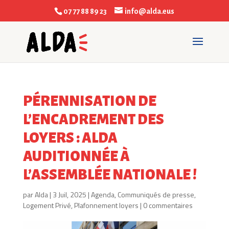
07 77 88 89 23
info@alda.eus
PÉRENNISATION DE
L’ENCADREMENT DES
LOYERS : ALDA
AUDITIONNÉE À
L’ASSEMBLÉE NATIONALE !
par
Alda
|
3 Juil, 2025
|
Agenda
,
Communiqués de presse
,
Logement Privé
,
Plafonnement loyers
|
0 commentaires