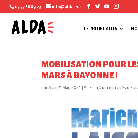
07 77 88 89 23
info@alda.eus
LE PROJET ALDA
NO
MOBILISATION POUR LES
MARS À BAYONNE !
par
Alda
|
5 Mar, 2024
|
Agenda
,
Communiqués de pr