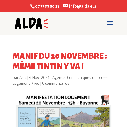
07 77 88 89 23
info@alda.eus
MANIF DU 20 NOVEMBRE :
MÊME TINTIN Y VA !
par
Alda
|
4 Nov, 2021
|
Agenda
,
Communiqués de presse
,
Logement Privé
|
0 commentaires