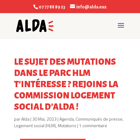
07 77 88 89 23
info@alda.eus
LE SUJET DES MUTATIONS
DANS LE PARC HLM
T’INTÉRESSE ? REJOINS LA
COMMISSION LOGEMENT
SOCIAL D’ALDA !
par
Alda
|
30 Mai, 2023
|
Agenda
,
Communiqués de presse
,
Logement social (HLM)
,
Mutations
|
1 commentaire