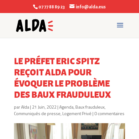
07 77 88 89 23
info@alda.eus
LE PRÉFET ERIC SPITZ
REÇOIT ALDA POUR
ÉVOQUER LE PROBLÈME
DES BAUX FRAUDULEUX
par
Alda
|
21 Juin, 2022
|
Agenda
,
Baux frauduleux
,
Communiqués de presse
,
Logement Privé
|
0 commentaires