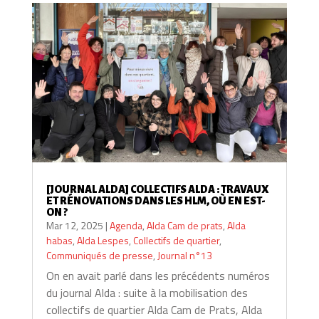
[JOURNAL ALDA] COLLECTIFS ALDA : TRAVAUX
ET RÉNOVATIONS DANS LES HLM, OÙ EN EST-
ON ?
Mar 12, 2025
|
Agenda
,
Alda Cam de prats
,
Alda
habas
,
Alda Lespes
,
Collectifs de quartier
,
Communiqués de presse
,
Journal n°13
On en avait parlé dans les précédents numéros
du journal Alda : suite à la mobilisation des
collectifs de quartier Alda Cam de Prats, Alda