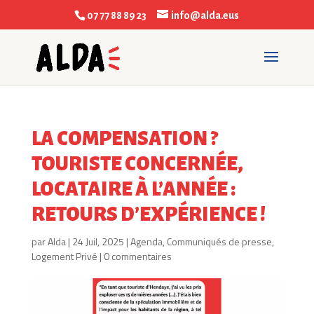
07 77 88 89 23
info@alda.eus
LA COMPENSATION ?
TOURISTE CONCERNÉE,
LOCATAIRE À L’ANNÉE :
RETOURS D’EXPÉRIENCE !
par
Alda
|
24 Juil, 2025
|
Agenda
,
Communiqués de presse
,
Logement Privé
|
0 commentaires