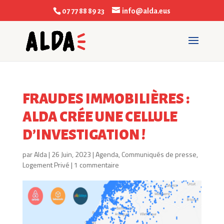
07 77 88 89 23
info@alda.eus
FRAUDES IMMOBILIÈRES :
ALDA CRÉE UNE CELLULE
D’INVESTIGATION !
par
Alda
|
26 Juin, 2023
|
Agenda
,
Communiqués de presse
,
Logement Privé
|
1 commentaire