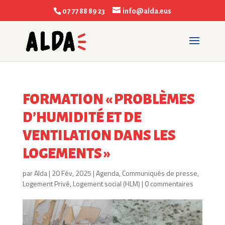
07 77 88 89 23
info@alda.eus
FORMATION « PROBLÈMES
D’HUMIDITÉ ET DE
VENTILATION DANS LES
LOGEMENTS »
par
Alda
|
20 Fév, 2025
|
Agenda
,
Communiqués de presse
,
Logement Privé
,
Logement social (HLM)
|
0 commentaires