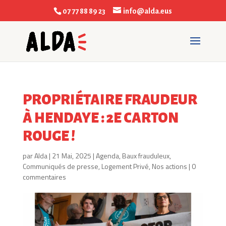
07 77 88 89 23
info@alda.eus
PROPRIÉTAIRE FRAUDEUR
À HENDAYE : 2E CARTON
ROUGE !
par
Alda
|
21 Mai, 2025
|
Agenda
,
Baux frauduleux
,
Communiqués de presse
,
Logement Privé
,
Nos actions
|
0
commentaires