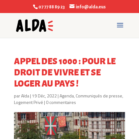
07 77 88 89 23
info@alda.eus
APPEL DES 1000 : POUR LE
DROIT DE VIVRE ET SE
LOGER AU PAYS !
par
Alda
|
19 Déc, 2022
|
Agenda
,
Communiqués de presse
,
Logement Privé
|
0 commentaires