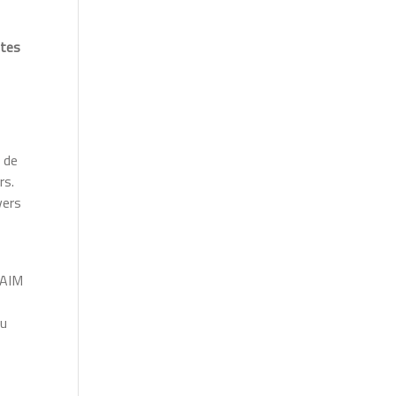
ntes
 de
rs.
vers
NAIM
du