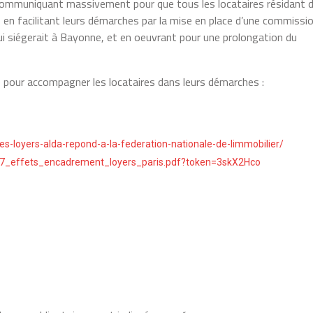
 en communiquant massivement pour que tous les locataires résidant 
, en facilitant leurs démarches par la mise en place d’une commissi
i siégerait à Bayonne, et en oeuvrant pour une prolongation du
le pour accompagner les locataires dans leurs démarches :
s-loyers-alda-repond-a-la-federation-nationale-de-limmobilier/
p247_effets_encadrement_loyers_paris.pdf?token=3skX2Hco