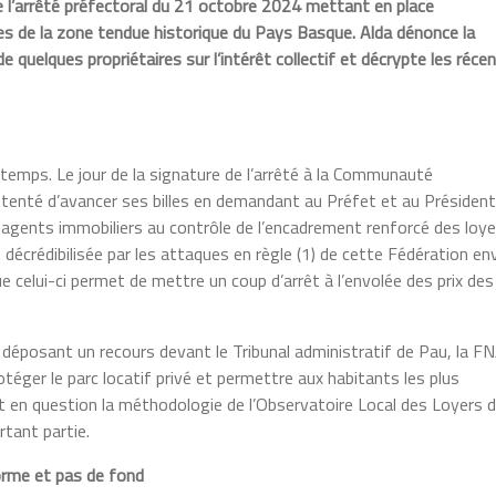
 l’arrêté préfectoral du 21 octobre 2024 mettant en place
s de la zone tendue historique du Pays Basque. Alda dénonce la
de quelques propriétaires sur l’intérêt collectif et décrypte les réce
temps. Le jour de la signature de l’arrêté à la Communauté
tenté d’avancer ses billes en demandant au Préfet et au Président
agents immobiliers au contrôle de l’encadrement renforcé des loye
 décrédibilisée par les attaques en règle (1) de cette Fédération en
ue celui-ci permet de mettre un coup d’arrêt à l’envolée des prix des
déposant un recours devant le Tribunal administratif de Pau, la F
otéger le parc locatif privé et permettre aux habitants les plus
et en question la méthodologie de l’Observatoire Local des Loyers 
rtant partie.
forme et pas de fond