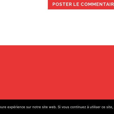
leure expérience sur notre site web. Si vous continuez à utiliser ce sit
elier Etcetera)