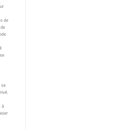
ur
ns de
 de
iode
l
use
 se
rivé.
t à
miser