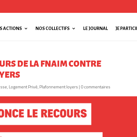
S ACTIONS
NOS COLLECTIFS
LE JOURNAL
JE PARTICI
URS DE LA FNAIM CONTRE
OYERS
esse
,
Logement Privé
,
Plafonnement loyers
|
0 commentaires