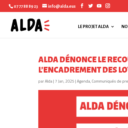
07 77 88 89 23
info@alda.eus
LE PROJET ALDA
NO
ALDA DÉNONCE LE RECO
L’ENCADREMENT DES L
par
Alda
|
7 Jan, 2025
|
Agenda
,
Communiqués de pr