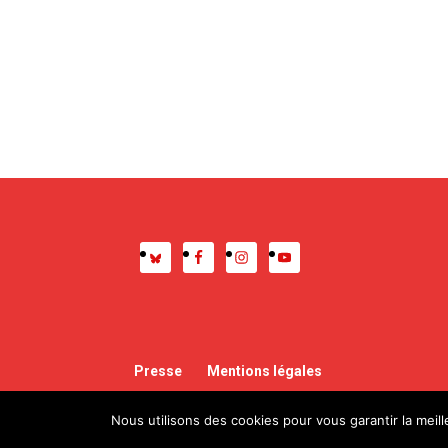
Presse
Mentions légales
Nous utilisons des cookies pour vous garantir la meil
© 2020 ALDA – Conception :
Magali Etcheverria (At