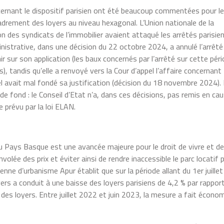
cernant le dispositif parisien ont été beaucoup commentées pour le
cadrement des loyers au niveau hexagonal. L’Union nationale de la
on des syndicats de l’immobilier avaient attaqué les arrêtés parisie
nistrative, dans une décision du 22 octobre 2024, a annulé l’arrêté
 sur son application (les baux concernés par l’arrêté sur cette pér
, tandis qu’elle a renvoyé vers la Cour d’appel l’affaire concernant
el avait mal fondé sa justification (décision du 18 novembre 2024). I
e fond : le Conseil d’Etat n’a, dans ces décisions, pas remis en ca
e prévu par la loi ELAN.
u Pays Basque est une avancée majeure pour le droit de vivre et de
olée des prix et éviter ainsi de rendre inaccessible le parc locatif p
ne d’urbanisme Apur établit que sur la période allant du 1er juillet
ers a conduit à une baisse des loyers parisiens de 4,2 % par rappor
des loyers. Entre juillet 2022 et juin 2023, la mesure a fait écono