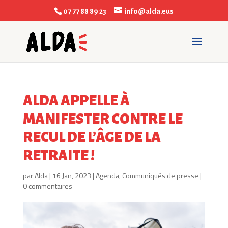
07 77 88 89 23
info@alda.eus
ALDA APPELLE À
MANIFESTER CONTRE LE
RECUL DE L’ÂGE DE LA
RETRAITE !
par
Alda
|
16 Jan, 2023
|
Agenda
,
Communiqués de presse
|
0 commentaires