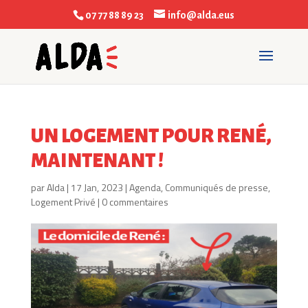
07 77 88 89 23
info@alda.eus
UN LOGEMENT POUR RENÉ,
MAINTENANT !
par
Alda
|
17 Jan, 2023
|
Agenda
,
Communiqués de presse
,
Logement Privé
|
0 commentaires