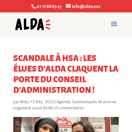
07 77 88 89 23
info@alda.eus
SCANDALE À HSA : LES
ÉLUES D’ALDA CLAQUENT LA
PORTE DU CONSEIL
D’ADMINISTRATION !
par
Alda
|
15 Déc, 2022
|
Agenda
,
Communiqués de presse
,
Logement social (HLM)
|
0 commentaires