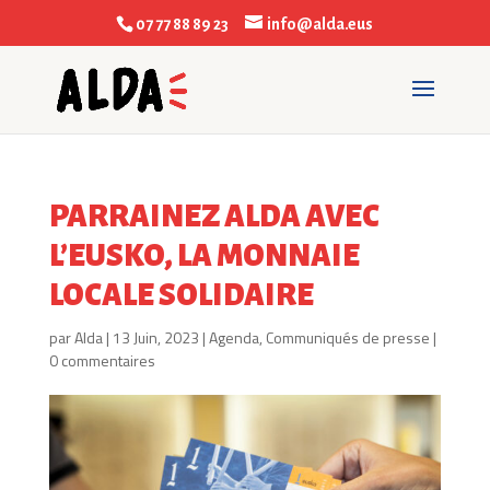
07 77 88 89 23
info@alda.eus
PARRAINEZ ALDA AVEC
L’EUSKO, LA MONNAIE
LOCALE SOLIDAIRE
par
Alda
|
13 Juin, 2023
|
Agenda
,
Communiqués de presse
|
0 commentaires