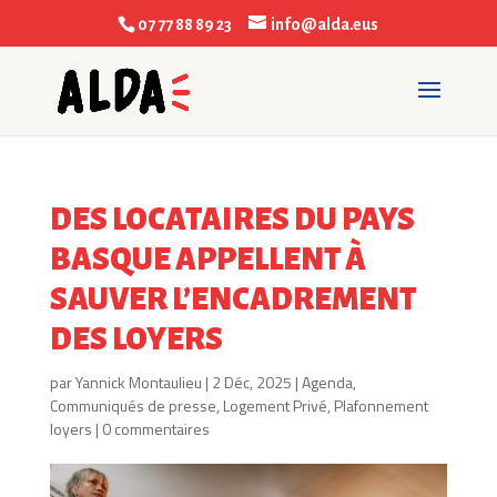
07 77 88 89 23
info@alda.eus
DES LOCATAIRES DU PAYS
BASQUE APPELLENT À
SAUVER L’ENCADREMENT
DES LOYERS
par
Yannick Montaulieu
|
2 Déc, 2025
|
Agenda
,
Communiqués de presse
,
Logement Privé
,
Plafonnement
loyers
|
0 commentaires