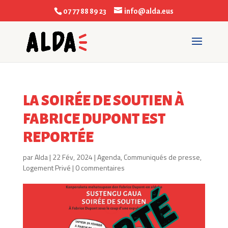
07 77 88 89 23
info@alda.eus
LA SOIRÉE DE SOUTIEN À
FABRICE DUPONT EST
REPORTÉE
par
Alda
|
22 Fév, 2024
|
Agenda
,
Communiqués de presse
,
Logement Privé
|
0 commentaires