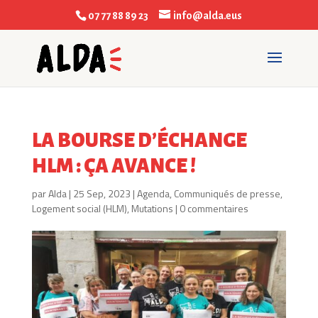
07 77 88 89 23
info@alda.eus
LA BOURSE D’ÉCHANGE
HLM : ÇA AVANCE !
par
Alda
|
25 Sep, 2023
|
Agenda
,
Communiqués de presse
,
Logement social (HLM)
,
Mutations
|
0 commentaires