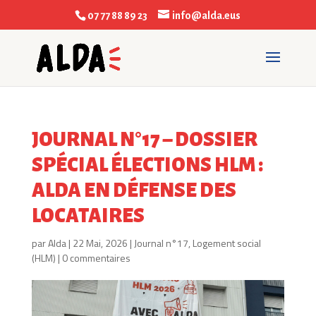
07 77 88 89 23
info@alda.eus
JOURNAL N°17 – DOSSIER
SPÉCIAL ÉLECTIONS HLM :
ALDA EN DÉFENSE DES
LOCATAIRES
par
Alda
|
22 Mai, 2026
|
Journal n°17
,
Logement social
(HLM)
|
0 commentaires