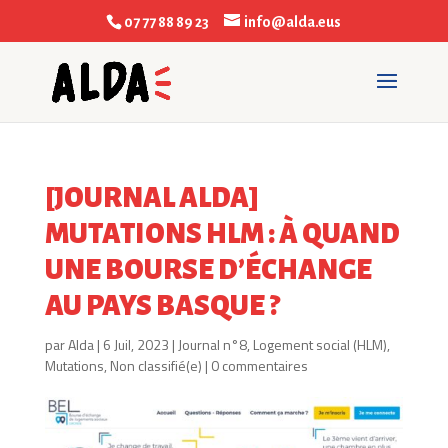
07 77 88 89 23
info@alda.eus
[JOURNAL ALDA]
MUTATIONS HLM : À QUAND
UNE BOURSE D’ÉCHANGE
AU PAYS BASQUE ?
par
Alda
|
6 Juil, 2023
|
Journal n°8
,
Logement social (HLM)
,
Mutations
,
Non classifié(e)
|
0 commentaires