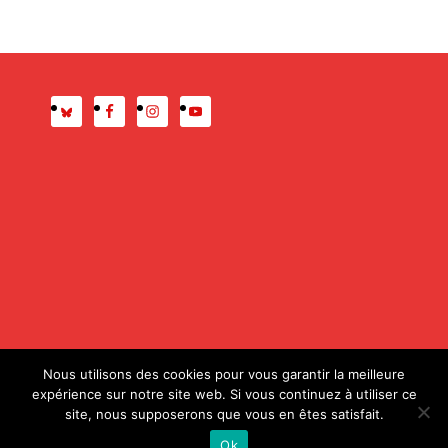
Presse
Mentions légales
Nous utilisons des cookies pour vous garantir la meilleure
expérience sur notre site web. Si vous continuez à utiliser ce
site, nous supposerons que vous en êtes satisfait.
© 2020 ALDA – Conception :
Magali Etcheverria (Atelier
Ok