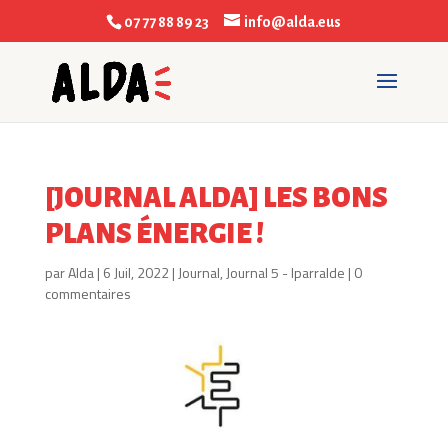
07 77 88 89 23
info@alda.eus
[JOURNAL ALDA] LES BONS
PLANS ÉNERGIE !
par
Alda
|
6 Juil, 2022
|
Journal
,
Journal 5 - Iparralde
|
0
commentaires