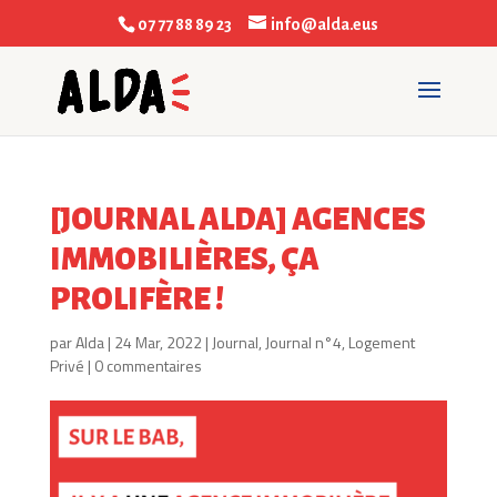
07 77 88 89 23
info@alda.eus
[JOURNAL ALDA] AGENCES
IMMOBILIÈRES, ÇA
PROLIFÈRE !
par
Alda
|
24 Mar, 2022
|
Journal
,
Journal n°4
,
Logement
Privé
|
0 commentaires