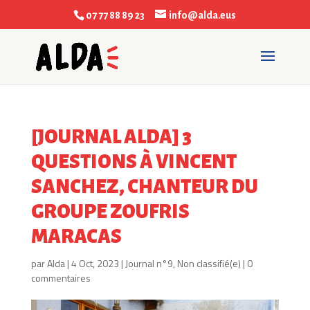
07 77 88 89 23
info@alda.eus
[JOURNAL ALDA] 3
QUESTIONS À VINCENT
SANCHEZ, CHANTEUR DU
GROUPE ZOUFRIS
MARACAS
par
Alda
|
4 Oct, 2023
|
Journal n°9
,
Non classifié(e)
|
0
commentaires