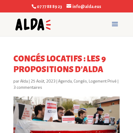
07 77 88 89 23
info@alda.eus
CONGÉS LOCATIFS : LES 9
PROPOSITIONS D’ALDA
par
Alda
|
25 Août, 2023
|
Agenda
,
Congés
,
Logement Privé
|
3 commentaires