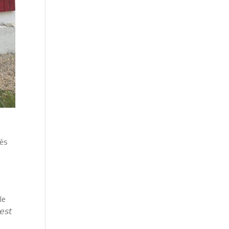
lés
le
𝘴𝘵