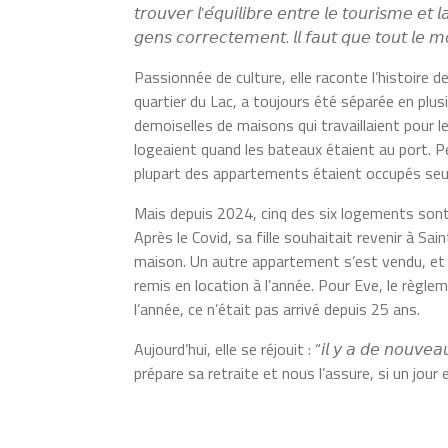
𝘵𝘳𝘰𝘶𝘷𝘦𝘳 𝘭’𝘦́𝘲𝘶𝘪𝘭𝘪𝘣𝘳𝘦 𝘦𝘯𝘵𝘳𝘦 𝘭𝘦 𝘵𝘰𝘶𝘳𝘪𝘴𝘮𝘦 𝘦𝘵 
𝘨𝘦𝘯𝘴 𝘤𝘰𝘳𝘳𝘦𝘤𝘵𝘦𝘮𝘦𝘯𝘵. 𝘭𝘭 𝘧𝘢𝘶𝘵 𝘲𝘶𝘦 𝘵𝘰𝘶𝘵 𝘭𝘦 𝘮𝘰𝘯
Passionnée de culture, elle raconte l’histoire de
quartier du Lac, a toujours été séparée en plu
demoiselles de maisons qui travaillaient pour 
logeaient quand les bateaux étaient au port. Pet
plupart des appartements étaient occupés seul
Mais depuis 2024, cinq des six logements sont 
Après le Covid, sa fille souhaitait revenir à Sa
maison. Un autre appartement s’est vendu, et 
remis en location à l’année. Pour Eve, le règl
l’année, ce n’était pas arrivé depuis 25 ans.
Aujourd’hui, elle se réjouit : “𝘪𝘭 𝘺 𝘢 𝘥𝘦 𝘯𝘰𝘶𝘷𝘦𝘢𝘶 𝘥
prépare sa retraite et nous l’assure, si un jour 