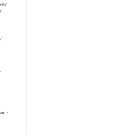
𝘭𝘦𝘴
”.
y
e
vide.