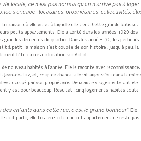
𝘭𝘢 𝘷𝘪𝘦 𝘭𝘰𝘤𝘢𝘭𝘦, 𝘤𝘦 𝘯’𝘦𝘴𝘵 𝘱𝘢𝘴 𝘯𝘰𝘳𝘮𝘢𝘭 𝘲𝘶’𝘰𝘯 𝘯’𝘢𝘳𝘳𝘪𝘷𝘦 𝘱𝘢𝘴 𝘢̀ 𝘭𝘰𝘨𝘦𝘳 
𝘦 𝘴’𝘦𝘯𝘨𝘢𝘨𝘦 : 𝘭𝘰𝘤𝘢𝘵𝘢𝘪𝘳𝘦𝘴, 𝘱𝘳𝘰𝘱𝘳𝘪𝘦́𝘵𝘢𝘪𝘳𝘦𝘴, 𝘤𝘰𝘭𝘭𝘦𝘤𝘵𝘪𝘷𝘪𝘵𝘦́𝘴, 𝘦́𝘭𝘶
 la maison où elle vit et à laquelle elle tient. Cette grande bâtisse,
sieurs petits appartements. Elle a abrité dans les années 1920 des
les grandes demeures du quartier. Dans les années 70, les pêcheurs 
it à petit, la maison s’est coupée de son histoire : jusqu’à peu, la
ement l’été ou mis en location sur Airbnb.
de nouveau habités à l’année. Elle le raconte avec reconnaissance.
int-Jean-de-Luz, et, coup de chance, elle vit aujourd’hui dans la mêm
il est occupé par son propriétaire. Deux autres logements ont été
ement y est pour beaucoup. Résultat : cinq logements habités toute
𝘴 𝘦𝘯𝘧𝘢𝘯𝘵𝘴 𝘥𝘢𝘯𝘴 𝘤𝘦𝘵𝘵𝘦 𝘳𝘶𝘦, 𝘤’𝘦𝘴𝘵 𝘭𝘦 𝘨𝘳𝘢𝘯𝘥 𝘣𝘰𝘯𝘩𝘦𝘶𝘳”. Elle
elle doit partir, elle fera en sorte que cet appartement ne reste pas 