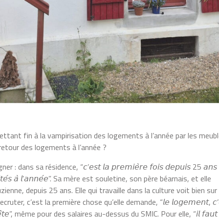
ttant fin à la vampirisation des logements à l’année par les meub
 retour des logements à l’année ?
 sa résidence, “𝘤’𝘦𝘴𝘵 𝘭𝘢 𝘱𝘳𝘦𝘮𝘪𝘦̀𝘳𝘦 𝘧𝘰𝘪𝘴 𝘥𝘦𝘱𝘶𝘪𝘴 25 𝘢𝘯𝘴
 𝘩𝘢𝘣𝘪𝘵𝘦́𝘴 𝘢̀ 𝘭’𝘢𝘯𝘯𝘦́𝘦”. Sa mère est souletine, son père béarnais, et elle
ienne, depuis 25 ans. Elle qui travaille dans la culture voit bien sur 
cruter, c’est la première chose qu’elle demande, “𝘭𝘦 𝘭𝘰𝘨𝘦𝘮𝘦𝘯𝘵, 𝘤’
𝘴𝘴𝘦 𝘵𝘦̂𝘵𝘦”, même pour des salaires au-dessus du SMIC. Pour elle, “𝘪𝘭 𝘧𝘢𝘶𝘵