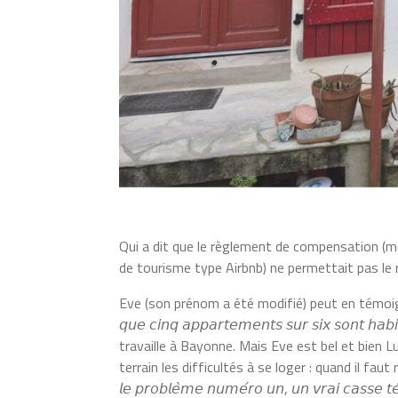
Qui a dit que le règlement de compensation (me
de tourisme type Airbnb) ne permettait pas le
Eve (son prénom a été modifié) peut en témoigner : dans
𝘲𝘶𝘦 𝘤𝘪𝘯𝘲 𝘢𝘱𝘱𝘢𝘳𝘵𝘦𝘮𝘦𝘯𝘵𝘴 𝘴𝘶𝘳 𝘴𝘪𝘹 𝘴𝘰𝘯𝘵
travaille à Bayonne. Mais Eve est bel et bien Luz
terrain les difficultés à se loger : quand il faut re
𝘭𝘦 𝘱𝘳𝘰𝘣𝘭𝘦̀𝘮𝘦 𝘯𝘶𝘮𝘦́𝘳𝘰 𝘶𝘯, 𝘶𝘯 𝘷𝘳𝘢𝘪 𝘤