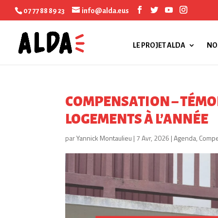
07 77 88 89 23
info@alda.eus
LE PROJET ALDA
NO
COMPENSATION – TÉMOI
LOGEMENTS À L’ANNÉE
par
Yannick Montaulieu
|
7 Avr, 2026
|
Agenda
,
Compe