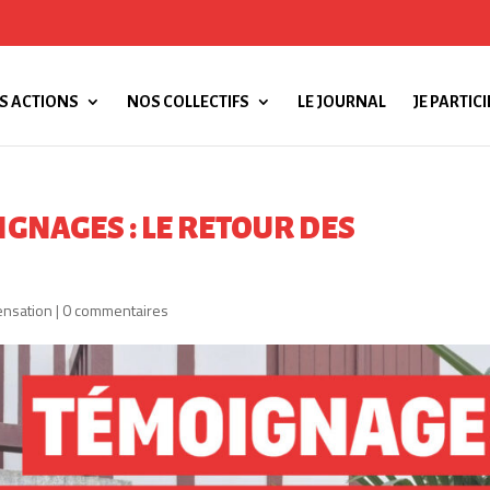
S ACTIONS
NOS COLLECTIFS
LE JOURNAL
JE PARTICI
GNAGES : LE RETOUR DES
nsation
|
0 commentaires