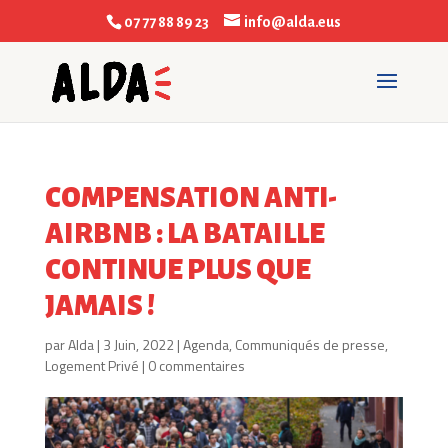
07 77 88 89 23
info@alda.eus
COMPENSATION ANTI-
AIRBNB : LA BATAILLE
CONTINUE PLUS QUE
JAMAIS !
par
Alda
|
3 Juin, 2022
|
Agenda
,
Communiqués de presse
,
Logement Privé
|
0 commentaires