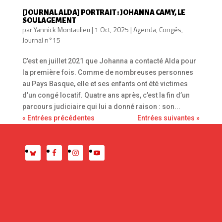
[JOURNAL ALDA] PORTRAIT : JOHANNA CAMY, LE
SOULAGEMENT
par
Yannick Montaulieu
|
1 Oct, 2025
|
Agenda
,
Congés
,
Journal n°15
C’est en juillet 2021 que Johanna a contacté Alda pour
la première fois. Comme de nombreuses personnes
au Pays Basque, elle et ses enfants ont été victimes
d’un congé locatif. Quatre ans après, c’est la fin d’un
parcours judiciaire qui lui a donné raison : son...
« Entrées précédentes
Entrées suivantes »